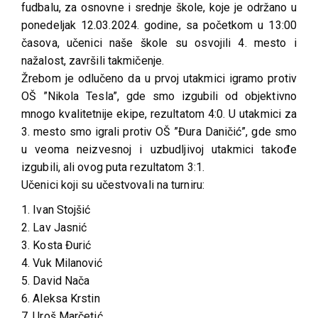
fudbalu, za osnovne i srednje škole, koje je održano u
ponedeljak 12.03.2024. godine, sa početkom u 13:00
časova, učenici naše škole su osvojili 4. mesto i
nažalost, završili takmičenje.
Žrebom je odlučeno da u prvoj utakmici igramo protiv
OŠ ”Nikola Tesla”, gde smo izgubili od objektivno
mnogo kvalitetnije ekipe, rezultatom 4:0. U utakmici za
3. mesto smo igrali protiv OŠ ”Đura Daničić”, gde smo
u veoma neizvesnoj i uzbudljivoj utakmici takođe
izgubili, ali ovog puta rezultatom 3:1.
Učenici koji su učestvovali na turniru:
1. Ivan Stojšić
2. Lav Jasnić
3. Kosta Đurić
4. Vuk Milanović
5. David Nača
6. Aleksa Krstin
7. Uroš Marčetić