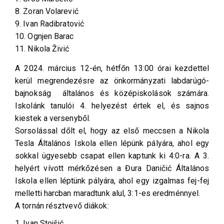
8. Zoran Volarević
9. Ivan Radibratović
10. Ognjen Barac
11. Nikola Živić
A 2024. március 12-én, hétfőn 13:00 órai kezdettel
kerül megrendezésre az önkormányzati labdarúgó-
bajnokság általános és középiskolások számára.
Iskolánk tanulói 4. helyezést értek el, és sajnos
kiestek a versenyből.
Sorsolással dőlt el, hogy az első meccsen a Nikola
Tesla Általános Iskola ellen lépünk pályára, ahol egy
sokkal ügyesebb csapat ellen kaptunk ki 4:0-ra. A 3.
helyért vívott mérkőzésen a Đura Daničić Általános
Iskola ellen léptünk pályára, ahol egy izgalmas fej-fej
melletti harcban maradtunk alul, 3:1-es eredménnyel.
A tornán résztvevő diákok:
1. Ivan Stojšić