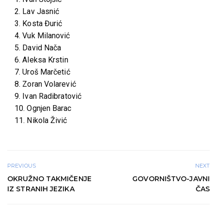
2. Lav Jasnić
3. Kosta Đurić
4. Vuk Milanović
5. David Nača
6. Aleksa Krstin
7. Uroš Marčetić
8. Zoran Volarević
9. Ivan Radibratović
10. Ognjen Barac
11. Nikola Živić
PREVIOUS
NEXT
OKRUŽNO TAKMIČENJE
GOVORNIŠTVO-JAVNI
IZ STRANIH JEZIKA
ČAS