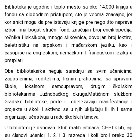
Biblioteka je ugodno i toplo mesto sa oko 14.000 knjiga u
fondu sa slobodnim pristupom, što je veoma značajno, jer
korisnici mogu da prelistavaju knjige pre nego što naprave
izbor. Ima bogat stručni fond, značajan broj enciklopedija,
rečnika i leksikona, mnogo slikovnica, dovoljan broj lektire,
beletristiku na srpskom i mađarskom jeziku, kao i
časopise na engleskom, nemačkom I francuskom jeziku u
pretplati.
Obe bibliotekarke neguju saradnju sa svim učenicima,
zaposlenima, roditeljima, ličnim pratiocima, sa upravom
škole, lokalnom samoupravom, drugim školskim
bibliotekarima Južnobačkog okruga,Matičnom službom
Gradske biblioteke, prate i obeležavaju manifestacije i
projekte u školi i aktivno se u njih uključuju ili ih i same
organizuju, učestvuju u radu školskih timova.
U biblioteci je osnovan klub malih čitalaca, ČI-PI klub, čiji
su članovi učenici 1, 2. i 3. razreda i koji broji preko 30