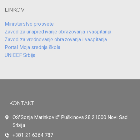
LINKOVI
Ministarstvo prosvete
Zavod za unapređivanje obrazovanja i vaspitanja
Zavod za vrednovanje obrazovanja i vaspitanja
Portal Moja srednja škola
UNICEF Srbija
KONTAKT
OŠ"Sonja Marinković" Puškinova 28 21000 Novi Sad
Srbija
+381 21 6364 787