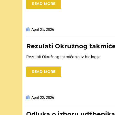
READ MORE
April 25, 2026
Rezulati Okružnog takmičen
Rezulati Okružnog takmičenja iz biologije
READ MORE
April 22, 2026
Odluka o izboru udžbenika