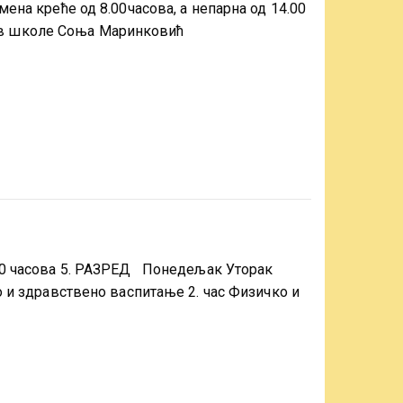
ена креће од 8.00часова, а непарна од 14.00
ив школе Соња Маринковић
:00 часова 5. РАЗРЕД Понедељак Уторак
о и здравствено васпитање 2. час Физичко и