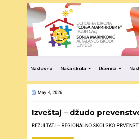
Naslovna
Naša škola
Učenici
Nas
May 4, 2026
Izveštaj – džudo prevenstv
REZULTATI – REGIONALNO ŠKOLSKO PRVENSTV