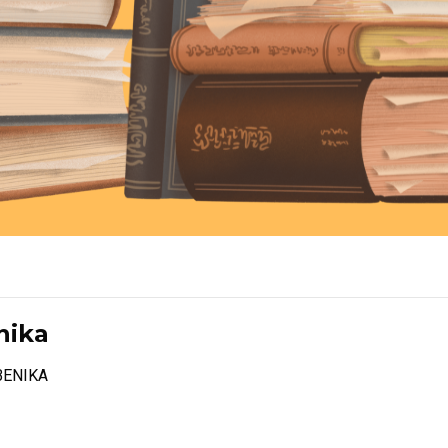
nika
ŽBENIKA