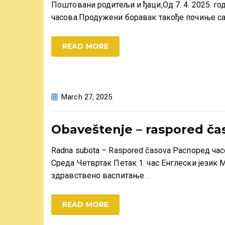
Поштовани родитељи и ђаци,Од 7. 4. 2025. го
часова.Продужени боравак такође почиње с
READ MORE
March 27, 2025
Obaveštenje – raspored čas
Radna subota – Raspored časova Распоред ч
Среда Четвртак Петак 1. час Енглески језик
здравствено васпитање
…
READ MORE