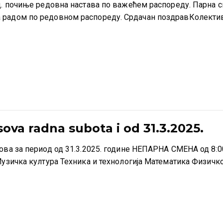
д. почиње редовна настава по важећем распореду. Парна см
а радом по редовном распореду. Срдачан поздравКолект
ova radna subota i od 31.3.2025.
асова за период од 31.3.2025. године НЕПАРНА СМЕНА од 8
 Музичка култура Техника и технологија Математика Физичк