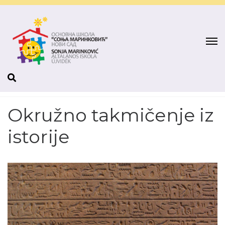
Okružno takmičenje iz
istorije