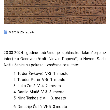
March 26, 2024
20.03.2024. godine održano je opštinsko takmičenje iz
istorije u Osnovnoj školi “Jovan Popović”, u Novom Sadu.
Naši učenici su pokazali značajne rezultate:
1. Todor Živković V-3 1. mesto
2. Teodor Perić V-5 1. mesto
3. Luka Zrnić V-4 2. mesto
4. Danilo Mutić V-3 3. mesto
5. Nina Tankosić V-1 3. mesto
6. Dimitrije Ćulić VI-5 3.mesto