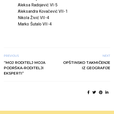
Aleksa Radojević VI-5
Aleksandra Kovačević VII-1
Nikola Živić VII-4
Marko Šutalo VII-4
PREVIOUS
NEXT
“MOJ RODITELJ MOJA
OPŠTINSKO TAKMIČENJE
PODRŠKA-RODITELJI
IZ GEOGRAFIJE
EKSPERTI”