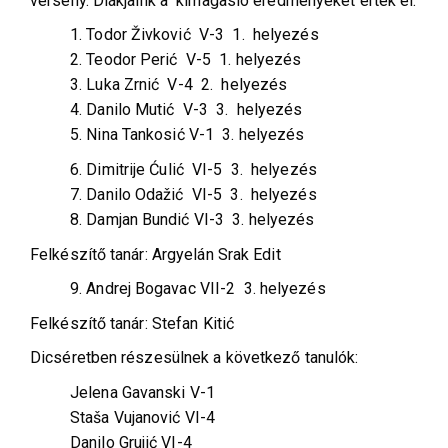
verseny. Diákjaink a kimagasló eredményeket értek el:
1. Todor Živković V-3 1. helyezés
2. Teodor Perić V-5 1. helyezés
3. Luka Zrnić V-4 2. helyezés
4. Danilo Mutić V-3 3. helyezés
5. Nina Tankosić V-1 3. helyezés
6. Dimitrije Ćulić VI-5 3. helyezés
7. Danilo Odažić VI-5 3. helyezés
8. Damjan Bundić VI-3 3. helyezés
Felkészítő tanár: Argyelán Srak Edit
9. Andrej Bogavac VII-2 3. helyezés
Felkészítő tanár: Stefan Kitić
Dicséretben részesülnek a következő tanulók:
Jelena Gavanski V-1
Staša Vujanović VI-4
Danilo Grujić VI-4