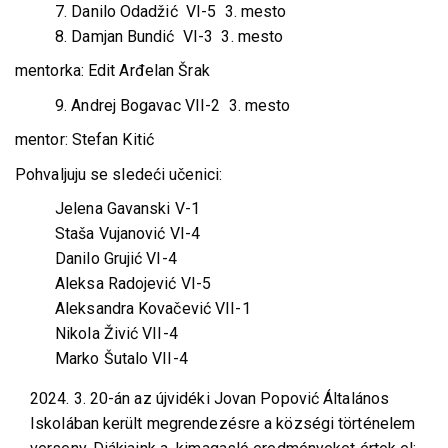
7. Danilo Odadžić VI-5 3. mesto
8. Damjan Bundić VI-3 3. mesto
mentorka: Edit Arđelan Šrak
9. Andrej Bogavac VII-2 3. mesto
mentor: Stefan Kitić
Pohvaljuju se sledeći učenici:
Jelena Gavanski V-1
Staša Vujanović VI-4
Danilo Grujić VI-4
Aleksa Radojević VI-5
Aleksandra Kovačević VII-1
Nikola Živić VII-4
Marko Šutalo VII-4
2024. 3. 20-án az újvidéki Jovan Popović Általános
Iskolában került megrendezésre a községi történelem