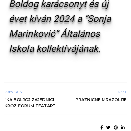
Boldog karácsonyt és új
évet kíván 2024 a “Sonja
Marinković” Általános
Iskola kollektívájának.
PREVIOUS
NEXT
“KA BOLJOJ ZAJEDNICI
PRAZNIČNE MRAZOLIJE
KROZ FORUM TEATAR”