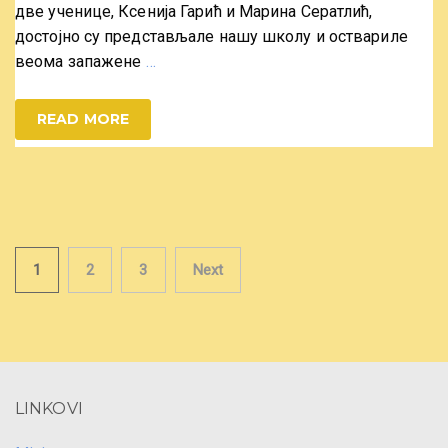
две ученице, Ксенија Гарић и Марина Сератлић,
достојно су представљале нашу школу и оствариле
веома запажене
…
READ MORE
Posts
1
2
3
Next
pagination
LINKOVI