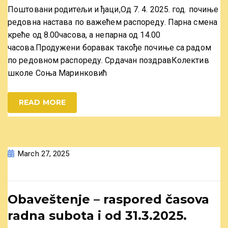
Поштовани родитељи и ђаци,Од 7. 4. 2025. год. почиње
редовна настава по важећем распореду. Парна смена
креће од 8.00часова, а непарна од 14.00
часова.Продужени боравак такође почиње са радом
по редовном распореду. Срдачан поздравКолектив
школе Соња Маринковић
READ MORE
March 27, 2025
Obaveštenje – raspored časova
radna subota i od 31.3.2025.