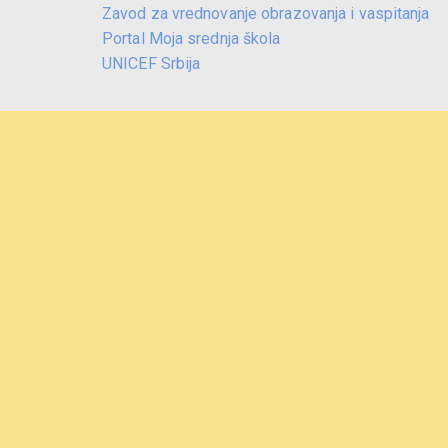
Zavod za vrednovanje obrazovanja i vaspitanja
Portal Moja srednja škola
UNICEF Srbija