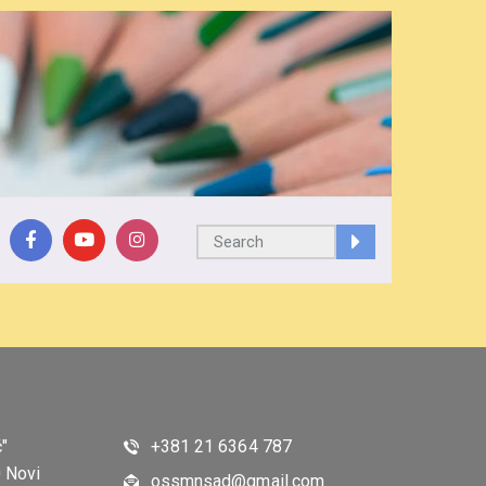
"
+381 21 6364 787
 Novi
ossmnsad@gmail.com